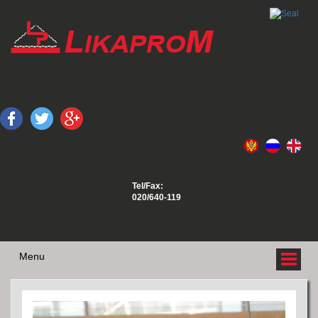
Tel/Fax:
020/640-119
Menu
О НАС