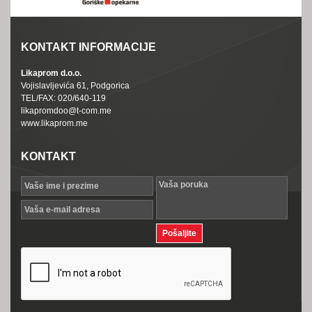
KONTAKT INFORMACIJE
Likaprom d.o.o.
Vojislavljevića 61, Podgorica
TEL/FAX: 020/640-119
likapromdoo@t-com.me
www.likaprom.me
KONTAKT