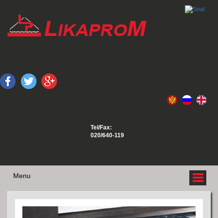
Tel/Fax:
020/640-119
Menu
О НАС