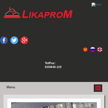
Tel/Fax:
020/640-119
Menu
О НАС