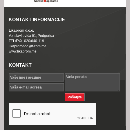
KONTAKT INFORMACIJE
Likaprom d.o.o.
Vojislavljevića 61, Podgorica
TEL/FAX: 020/640-119
likapromdoo@t-com.me
www.likaprom.me
KONTAKT