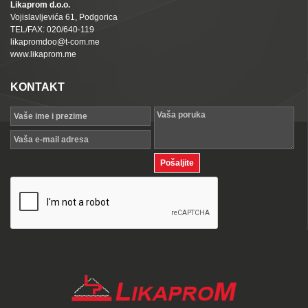
Likaprom d.o.o.
Vojislavljevića 61, Podgorica
TEL/FAX: 020/640-119
likapromdoo@t-com.me
www.likaprom.me
KONTAKT