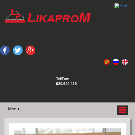
Tel/Fax:
020/640-119
Menu
O NAMA