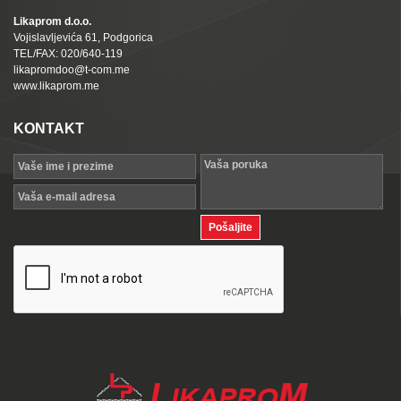
Likaprom d.o.o.
Vojislavljevića 61, Podgorica
TEL/FAX: 020/640-119
likapromdoo@t-com.me
www.likaprom.me
KONTAKT