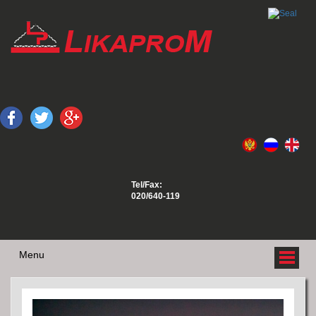
Tel/Fax:
020/640-119
Menu
O NAMA