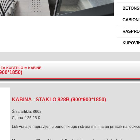
›
BETONSK
›
GABIONI
›
RASPROD
›
KUPOVIN
 ZA KUPATILO
➨
KABINE
900*1850)
KABINA - STAKLO 828B (900*900*1850)
Šifra artikla: 8662
Cijena: 125.25 €
Luk vrata je napravljen u punom krugu i stvara minimalan pritisak na tockice 