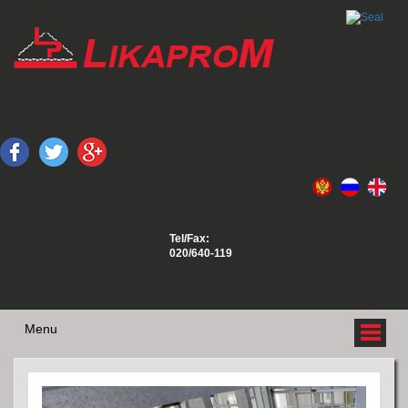
Tel/Fax:
020/640-119
Menu
O NAMA