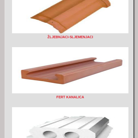
ŽLJEBNJACI-SLJEMENJACI
FERT KANALICA