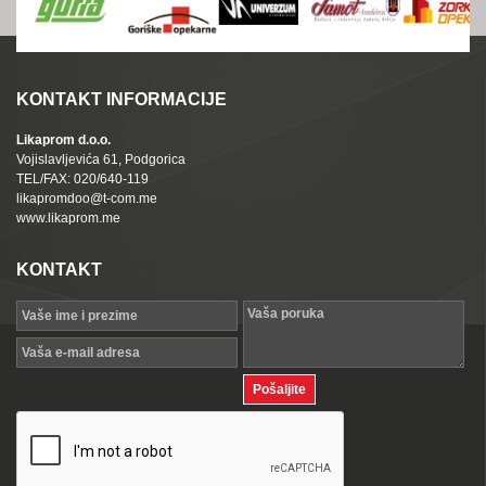
KONTAKT INFORMACIJE
Likaprom d.o.o.
Vojislavljevića 61, Podgorica
TEL/FAX: 020/640-119
likapromdoo@t-com.me
www.likaprom.me
KONTAKT