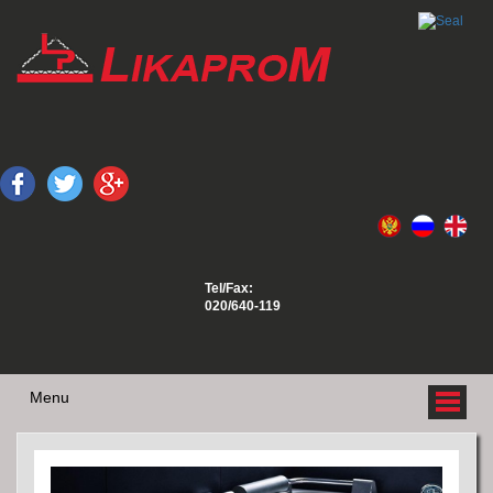
Tel/Fax:
020/640-119
Menu
O NAMA