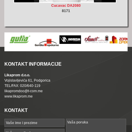
Cucavac DA2080
8171
KONTAKT INFORMACIJE
Likaprom d.o.o.
Vojislavljevića 61, Podgorica
TEL/FAX: 020/640-119
likapromdoo@t-com.me
www.likaprom.me
KONTAKT