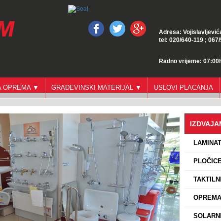
Adresa: Vojislavljević
tel: 020/640-119 ; 067
Radno vrijeme: 07:00h
GA OPREMA ▼
GRAĐEVINSKI MATERIJAL ▼
USLOVI PLACANJA
IZDVAJ
›
LAMINA
›
PLOČICE
›
TAKTILN
›
OPREMA 
›
SOLARNI