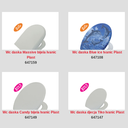
Wc daska Massive bijela Ivanic
Wc daska Blue ice Ivanic Plast
Plast
647108
647159
Wc daska Candy bijela Ivanic Plast
Wc daska djecja Tiko Ivanic Plast
647149
647147