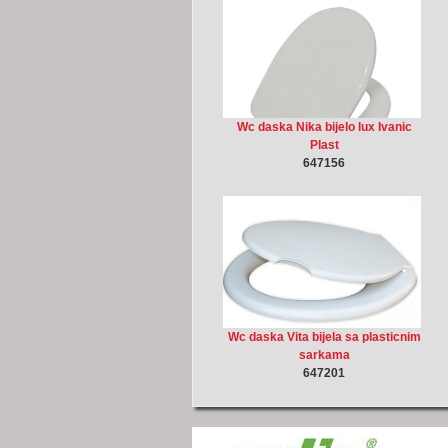
Wc daska Nika bijelo lux Ivanic
Plast
647156
Wc daska Vita bijela sa plasticnim
sarkama
647201