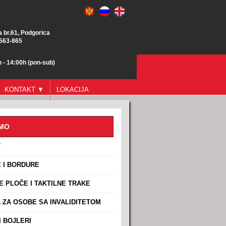
a br.61, Podgorica
/563-865
 - 14:00h (pon-sub)
KONTAKT ▼
LOKACIJA
AMO
T
 I BORDURE
E PLOČE I TAKTILNE TRAKE
ZA OSOBE SA INVALIDITETOM
 BOJLERI