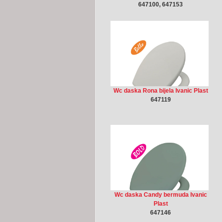
647100, 647153
Wc daska Rona bijela Ivanic Plast
647119
Wc daska Candy bermuda Ivanic
Plast
647146