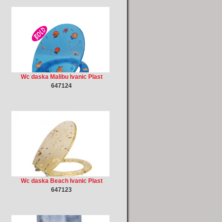
Wc daska Malibu Ivanic Plast
647124
Wc daska Beach Ivanic Plast
647123