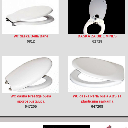
Wc daska Bella Bane
DASKA ZA BIDE MINES
6812
62728
WC daska Prestige bijela
WC daska Perla bijela ABS sa
sporospustajuca
plasticnim sarkama
647205
647208