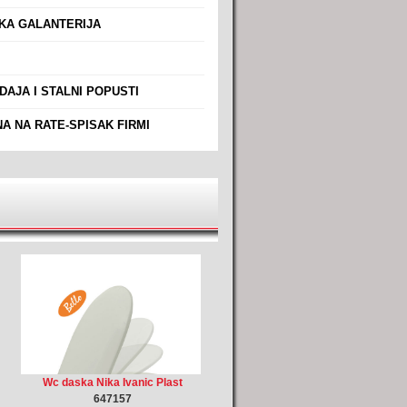
A GALANTERIJA
AJA I STALNI POPUSTI
A NA RATE-SPISAK FIRMI
Wc daska Nika Ivanic Plast
647157