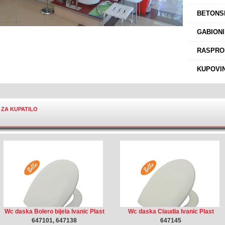
›
BETONSK
›
GABIONI
›
RASPROD
›
KUPOVIN
ZA KUPATILO
Wc daska Bolero bijela Ivanic Plast
Wc daska Claudia Ivanic Plast
647101, 647138
647145