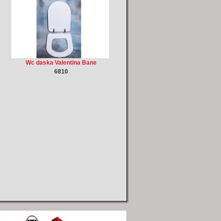
Wc daska Valentina Bane
6810