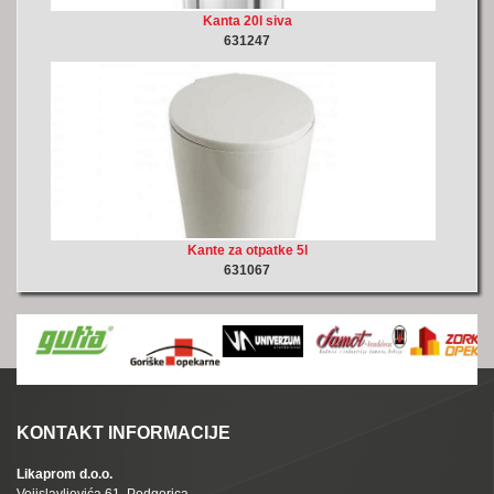
Kanta 20l siva
631247
Kante za otpatke 5l
631067
KONTAKT INFORMACIJE
Likaprom d.o.o.