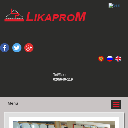
Tel/Fax:
020/640-119
Menu
O NAMA