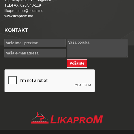
Vojislavljevića 61, Podgorica
TEL/FAX: 020/640-119
likapromdoo@t-com.me
www.likaprom.me
KONTAKT