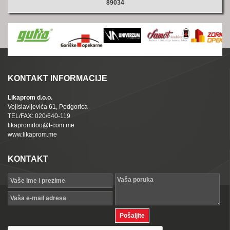
89034
KONTAKT INFORMACIJE
Likaprom d.o.o.
Vojislavljevića 61, Podgorica
TEL/FAX: 020/640-119
likapromdoo@t-com.me
www.likaprom.me
KONTAKT