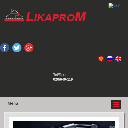
Tel/Fax:
020/640-119
Menu
O NAMA