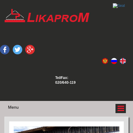
Tel/Fax:
020/640-119
Menu
O NAMA