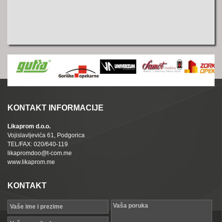
KONTAKT INFORMACIJE
Likaprom d.o.o.
Vojislavljevića 61, Podgorica
TEL/FAX: 020/640-119
likapromdoo@t-com.me
www.likaprom.me
KONTAKT