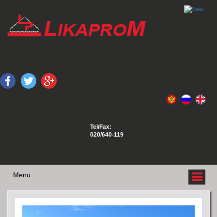
Tel/Fax:
020/640-119
Menu
O NAMA