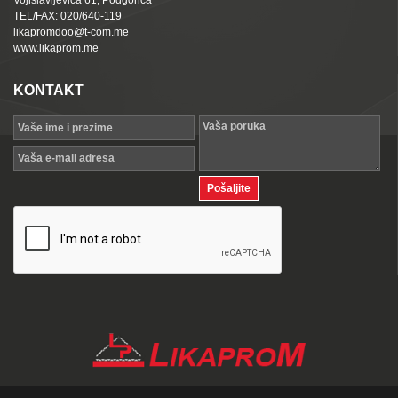
Vojislavljevića 61, Podgorica
TEL/FAX: 020/640-119
likapromdoo@t-com.me
www.likaprom.me
KONTAKT