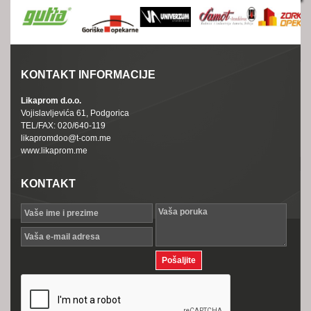
KONTAKT INFORMACIJE
Likaprom d.o.o.
Vojislavljevića 61, Podgorica
TEL/FAX: 020/640-119
likapromdoo@t-com.me
www.likaprom.me
KONTAKT