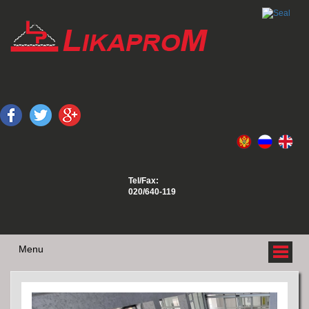
Tel/Fax:
020/640-119
Menu
O NAMA