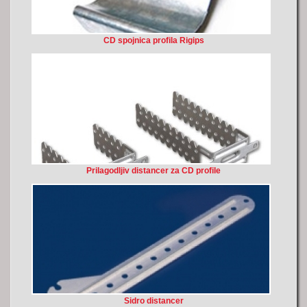
CD spojnica profila Rigips
Prilagodljiv distancer za CD profile
Sidro distancer