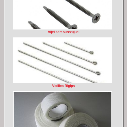
Vijci samourezujuci
Visilica Rigips