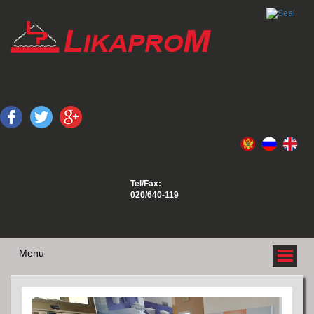
Tel/Fax:
020/640-119
Menu
O NAMA