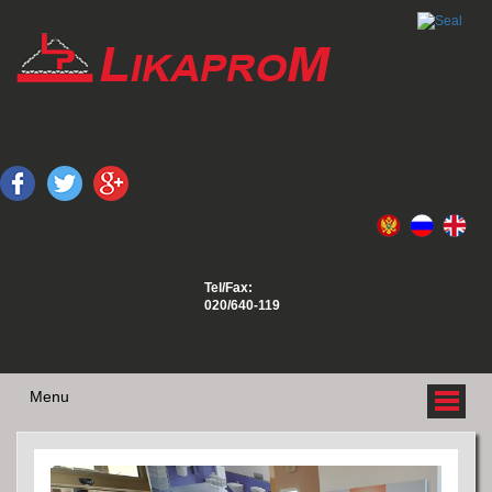
Tel/Fax:
020/640-119
Menu
O NAMA