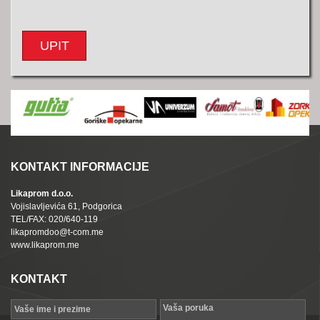
UPIT
KONTAKT INFORMACIJE
Likaprom d.o.o.
Vojislavljevića 61, Podgorica
TEL/FAX: 020/640-119
likapromdoo@t-com.me
www.likaprom.me
KONTAKT