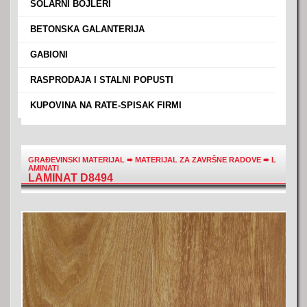
›
SOLARNI BOJLERI
›
BETONSKA GALANTERIJA
›
GABIONI
›
RASPRODAJA I STALNI POPUSTI
›
KUPOVINA NA RATE-SPISAK FIRMI
GRAĐEVINSKI MATERIJAL
➨
MATERIJAL ZA ZAVRŠNE RADOVE
➨
L
AMINATI
LAMINAT D8494