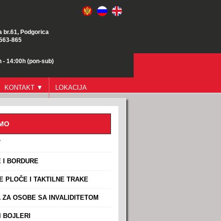
a br.61, Podgorica
/563-865
 - 14:00h (pon-sub)
KONTAKT ▼
LOKACIJA
AMO
T
 I BORDURE
E PLOČE I TAKTILNE TRAKE
ZA OSOBE SA INVALIDITETOM
 BOJLERI