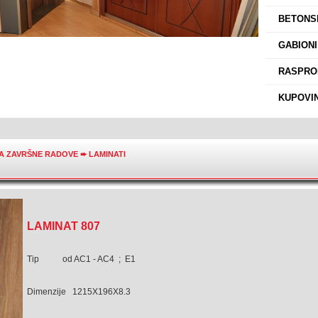
›
BETONSK
›
GABIONI
›
RASPROD
›
KUPOVIN
ZA ZAVRŠNE RADOVE
➨
LAMINATI
LAMINAT 807
Tip od AC1 - AC4 ; E1
Dimenzije 1215X196X8.3