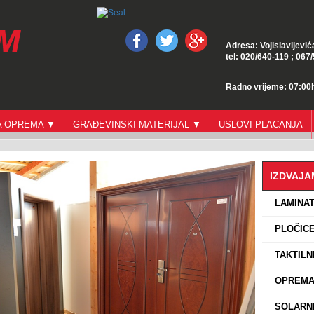
Adresa: Vojislavljević
tel: 020/640-119 ; 067
Radno vrijeme: 07:00h
GA OPREMA ▼
GRAĐEVINSKI MATERIJAL ▼
USLOVI PLACANJA
IZDVAJ
›
LAMINA
›
PLOČICE
›
TAKTILN
›
OPREMA 
›
SOLARNI