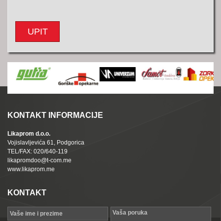
UPIT
KONTAKT INFORMACIJE
Likaprom d.o.o.
Vojislavljevića 61, Podgorica
TEL/FAX: 020/640-119
likapromdoo@t-com.me
www.likaprom.me
KONTAKT