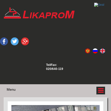
Tel/Fax:
020/640-119
Menu
O NAMA