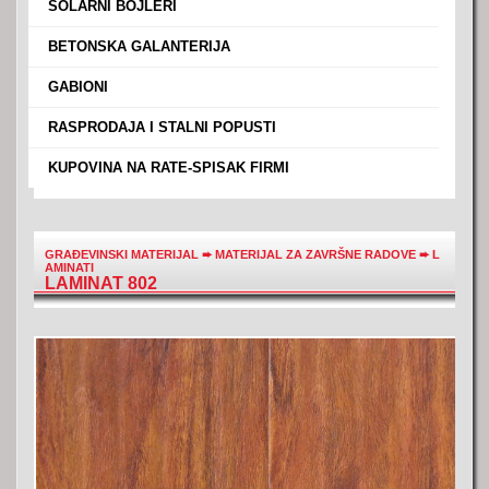
›
SOLARNI BOJLERI
›
BETONSKA GALANTERIJA
›
GABIONI
›
RASPRODAJA I STALNI POPUSTI
›
KUPOVINA NA RATE-SPISAK FIRMI
GRAĐEVINSKI MATERIJAL
➨
MATERIJAL ZA ZAVRŠNE RADOVE
➨
L
AMINATI
LAMINAT 802