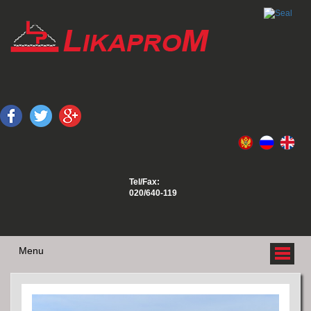
Tel/Fax:
020/640-119
Menu
O NAMA