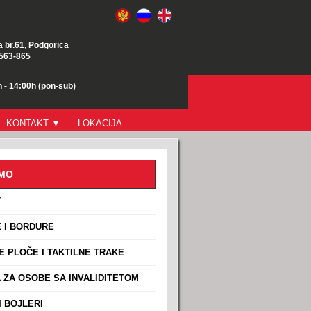
a br.61, Podgorica
/563-865
 - 14:00h (pon-sub)
KONTAKT ▼
LOKACIJA
AMO
T
 I BORDURE
E PLOČE I TAKTILNE TRAKE
ZA OSOBE SA INVALIDITETOM
 BOJLERI