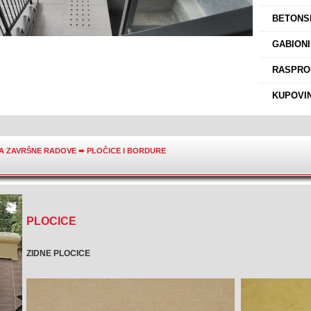
›
BETONSK
›
GABIONI
›
RASPROD
›
KUPOVIN
ZA ZAVRŠNE RADOVE
➨
PLOČICE I BORDURE
PLOCICE
ZIDNE PLOCICE