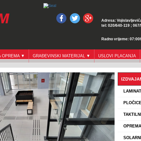
Adresa: Vojislavljević
tel: 020/640-119 ; 067
Radno vrijeme: 07:00h
GA OPREMA ▼
GRAĐEVINSKI MATERIJAL ▼
USLOVI PLACANJA
IZDVAJ
›
LAMINA
›
PLOČICE
›
TAKTILN
›
OPREMA 
›
SOLARNI