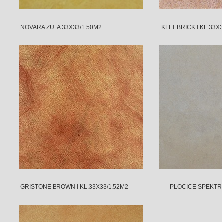
NOVARA ZUTA 33X33/1.50M2 KELT BRICK I KL.33X33
GRISTONE BROWN I KL.33X33/1.52M2 PLOCICE SPEKTRUM WA