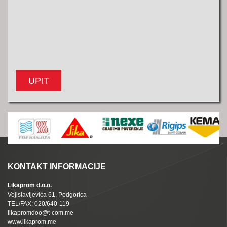
UPIT
KONTAKT INFORMACIJE
Likaprom d.o.o.
Vojislavljevića 61, Podgorica
TEL/FAX: 020/640-119
likapromdoo@t-com.me
www.likaprom.me