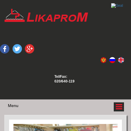
Tel/Fax:
020/640-119
Menu
O NAMA