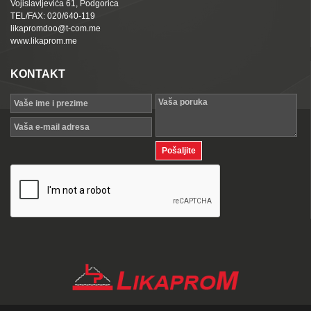
Vojislavljevića 61, Podgorica
TEL/FAX: 020/640-119
likapromdoo@t-com.me
www.likaprom.me
KONTAKT