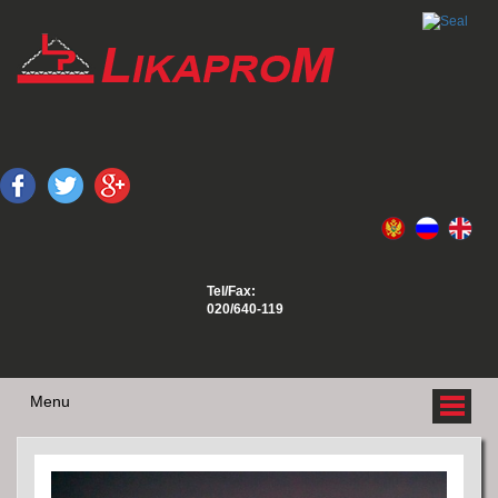
Tel/Fax:
020/640-119
Menu
O NAMA