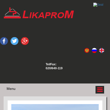
Tel/Fax:
020/640-119
Menu
O NAMA