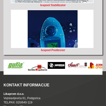
Ivapool Stabilizator
Ivapool Pooltester
KONTAKT INFORMACIJE
Likaprom d.o.o.
Vojislavljevića 61, Podgorica
TEL/FAX: 020/640-119