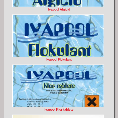
Ivapool Algicid
Ivapool Flokulant
Ivapool Klor tablete