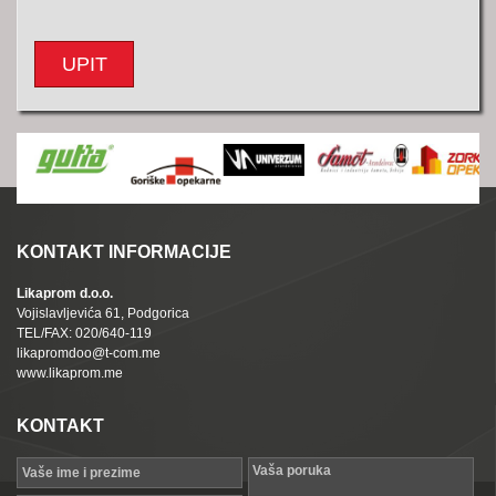
UPIT
KONTAKT INFORMACIJE
Likaprom d.o.o.
Vojislavljevića 61, Podgorica
TEL/FAX: 020/640-119
likapromdoo@t-com.me
www.likaprom.me
KONTAKT