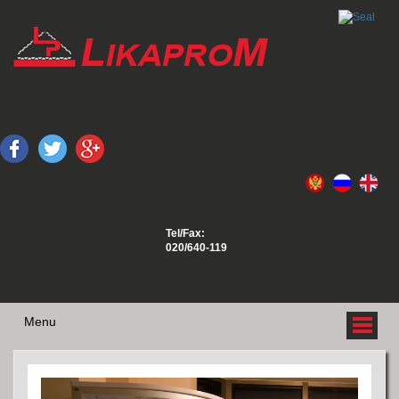
Tel/Fax:
020/640-119
Menu
O NAMA