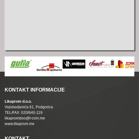
KONTAKT INFORMACIJE
Likaprom d.o.o.
Vojislavljevića 61, Podgorica
TEL/FAX: 020/640-119
likapromdoo@t-com.me
www.likaprom.me
KONTAKT