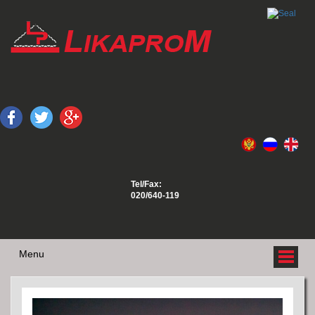
Tel/Fax:
020/640-119
Menu
О НАС