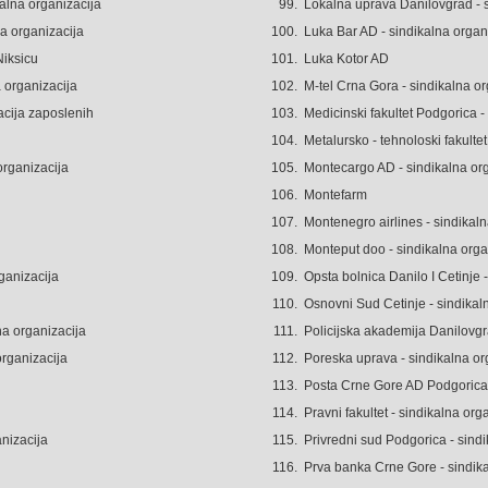
alna organizacija
99.
Lokalna uprava Danilovgrad - s
a organizacija
100.
Luka Bar AD - sindikalna organ
Niksicu
101.
Luka Kotor AD
 organizacija
102.
M-tel Crna Gora - sindikalna or
acija zaposlenih
103.
Medicinski fakultet Podgorica -
104.
Metalursko - tehnoloski fakultet
 organizacija
105.
Montecargo AD - sindikalna or
106.
Montefarm
107.
Montenegro airlines - sindikaln
108.
Monteput doo - sindikalna orga
ganizacija
109.
Opsta bolnica Danilo I Cetinje 
110.
Osnovni Sud Cetinje - sindikal
a organizacija
111.
Policijska akademija Danilovgr
 organizacija
112.
Poreska uprava - sindikalna or
113.
Posta Crne Gore AD Podgorica
114.
Pravni fakultet - sindikalna org
anizacija
115.
Privredni sud Podgorica - sindi
116.
Prva banka Crne Gore - sindika