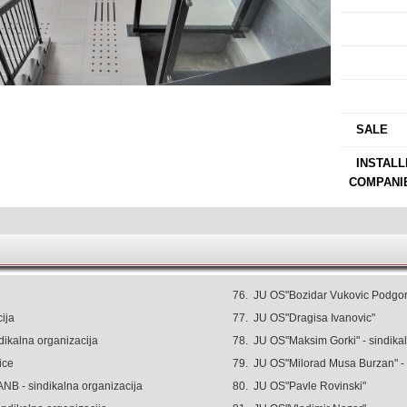
›
›
›
›
SALE
›
INSTALL
COMPANI
76.
JU OS"Bozidar Vukovic Podgor
ija
77.
JU OS"Dragisa Ivanovic"
dikalna organizacija
78.
JU OS"Maksim Gorki" - sindikal
ice
79.
JU OS"Milorad Musa Burzan" - 
NB - sindikalna organizacija
80.
JU OS"Pavle Rovinski"