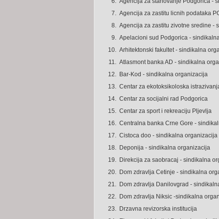
6.
Agencija za stanovanje Podgorica - s
7.
Agencija za zastitu licnih podataka P
8.
Agencija za zastitu zivotne sredine - 
9.
Apelacioni sud Podgorica - sindikaln
10.
Arhitektonski fakultet - sindikalna org
11.
Atlasmont banka AD - sindikalna orga
12.
Bar-Kod - sindikalna organizacija
13.
Centar za ekotoksikoloska istrazivanj
14.
Centar za socijalni rad Podgorica
15.
Centar za sport i rekreaciju Pljevlja
16.
Centralna banka Crne Gore - sindikal
17.
Cistoca doo - sindikalna organizacija
18.
Deponija - sindikalna organizacija
19.
Direkcija za saobracaj - sindikalna or
20.
Dom zdravlja Cetinje - sindikalna org
21.
Dom zdravlja Danilovgrad - sindikaln
22.
Dom zdravlja Niksic -sindikalna organ
23.
Drzavna revizorska institucija