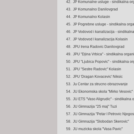
42.
JP Komunalne usluge - sindikalna or
43.
JP Komunalno Danilovgrad
44.
JP Komunalno Kolasin
45.
JP Pogrebne usluge - sindikalna orga
46.
JP Vodovod i kanalizacija - sindikaln
47.
JP Vodovod I kanalizacija Kolasin
48.
JPU Irena Radovic Danilovgrad
49.
JPU "Djina Vrbica" - sindikalna organ
50.
JPU "Ljubica Popovic" - sindikalna or
51.
JPU "Sestre Radovic" Kolasin
52.
JPU 'Dragan Kovacevic' Niksic
53.
Ju Centar za strucno obrazovanje
54.
JU Ekonomska skola "Mirko Vesovic" -
55.
JU ETS "Vaso Aligrudic" - sindikalna 
56.
JU Gimnazija "25 maj" Tuzi
57.
JU Gimnazija "Petar I Petrovic Njego
58.
JU Gimnazija "Slobodan Skerovic"
59.
JU muzicka skola "Vasa Pavic"