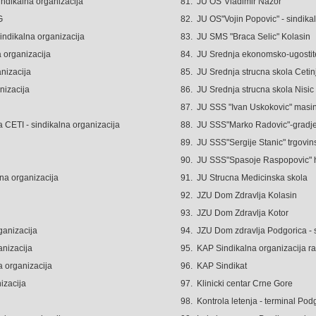
indikalna organizacija
81.
JU OS"Vladimir Nazor"
G
82.
JU OS"Vojin Popovic" - sindika
sindikalna organizacija
83.
JU SMS "Braca Selic" Kolasin
a organizacija
84.
JU Srednja ekonomsko-ugostite
anizacija
85.
JU Srednja strucna skola Cetin
nizacija
86.
JU Srednja strucna skola Nisic
87.
JU SSS "Ivan Uskokovic" masins
a CETI - sindikalna organizacija
88.
JU SSS"Marko Radovic"-gradje
89.
JU SSS"Sergije Stanic" trgovins
90.
JU SSS"Spasoje Raspopovic" he
na organizacija
91.
JU Strucna Medicinska skola
92.
JZU Dom Zdravlja Kolasin
93.
JZU Dom Zdravlja Kotor
ganizacija
94.
JZU Dom zdravlja Podgorica - s
anizacija
95.
KAP Sindikalna organizacija r
a organizacija
96.
KAP Sindikat
izacija
97.
Klinicki centar Crne Gore
98.
Kontrola letenja - terminal Pod