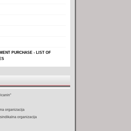
MENT PURCHASE - LIST OF
ES
icanin"
na organizacija
sindikalna organizacija