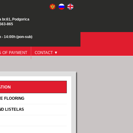
a br.61, Podgorica
/563-865
 - 14:00h (pon-sub)
 OF PAYMENT
CONTACT ▼
TION
E FLOORING
ND LISTELAS