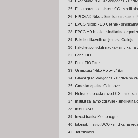
24.
Ekonomski fakultet Podgorica - sindik
25.
Elektroprenosni sistem CG - sindikaln
26.
EPCG AD Niksic-Sindikat direkcije u 
27.
EPCG Niksic - ED Cetinje - sindikalna
28.
EPCG-AD Niksic - sindikalna organiz
29.
Fakultet likovnih umjetnosti Cetinje
30.
Fakultet politickih nauka - sindikalna
31.
Fond PIO
32.
Fond PIO Penz.
33.
Gimnazija "Niko Rolovic" Bar
34.
Glavni grad Podgorica - sindikalna or
35.
Gradska opstina Golubovci
36.
Hidrometeoroski zavod CG - sindikaln
37.
Institut za javno zdravlje - sindikalna
38.
Intours SO
39.
Invest banka Montenegro
40.
Istorijski institut UCG - sindikalna org
41.
Jat Airways