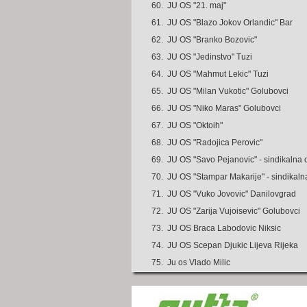
60.
JU OS "21. maj"
61.
JU OS "Blazo Jokov Orlandic" Bar
62.
JU OS "Branko Bozovic"
63.
JU OS "Jedinstvo" Tuzi
64.
JU OS "Mahmut Lekic" Tuzi
65.
JU OS "Milan Vukotic" Golubovci
66.
JU OS "Niko Maras" Golubovci
67.
JU OS "Oktoih"
68.
JU OS "Radojica Perovic"
69.
JU OS "Savo Pejanovic" - sindikalna 
70.
JU OS "Stampar Makarije" - sindikaln
71.
JU OS "Vuko Jovovic" Danilovgrad
72.
JU OS "Zarija Vujoisevic" Golubovci
73.
JU OS Braca Labodovic Niksic
74.
JU OS Scepan Djukic Lijeva Rijeka
75.
Ju os Vlado Milic