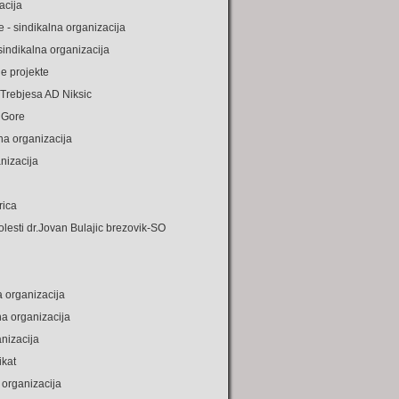
acija
 - sindikalna organizacija
sindikalna organizacija
ne projekte
 Trebjesa AD Niksic
 Gore
na organizacija
anizacija
rica
olesti dr.Jovan Bulajic brezovik-SO
 organizacija
na organizacija
anizacija
ikat
 organizacija