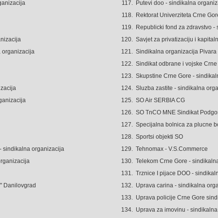
ganizacija
117.
Putevi doo - sindikalna organiz
118.
Rektorat Univerziteta Crne Gore
119.
Republicki fond za zdravstvo - 
nizacija
120.
Savjet za privatizaciju i kapital
a organizacija
121.
Sindikalna organizacija Pivara
122.
Sindikat odbrane i vojske Crne
123.
Skupstine Crne Gore - sindikal
izacija
124.
Sluzba zastite - sindikalna org
ganizacija
125.
SO Air SERBIA CG
126.
SO TnCO MNE Sindikat Podgo
127.
Specijalna bolnica za plucne b
128.
Sportsi objekti SO
 sindikalna organizacija
129.
Tehnomax - V.S.Commerce
organizacija
130.
Telekom Crne Gore - sindikalna
131.
Trznice I pijace DOO - sindikal
s" Danilovgrad
132.
Uprava carina - sindikalna org
133.
Uprava policije Crne Gore sind
134.
Uprava za imovinu - sindikalna