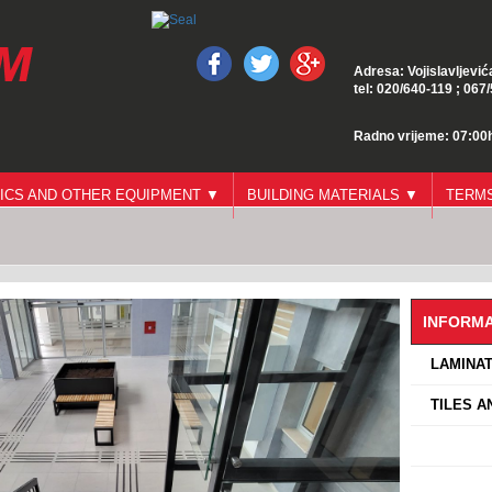
Adresa: Vojislavljević
tel: 020/640-119 ; 067
Radno vrijeme: 07:00h
ICS AND OTHER EQUIPMENT ▼
BUILDING MATERIALS ▼
TERMS
INFORMA
›
LAMINAT
›
TILES A
›
›