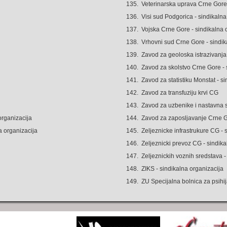
135.
Veterinarska uprava Crne Gore 
136.
Visi sud Podgorica - sindikalna
137.
Vojska Crne Gore - sindikalna 
138.
Vrhovni sud Crne Gore - sindik
139.
Zavod za geoloska istrazivanja 
140.
Zavod za skolstvo Crne Gore - 
141.
Zavod za statistiku Monstat - s
142.
Zavod za transfuziju krvi CG
143.
Zavod za uzbenike i nastavna 
organizacija
144.
Zavod za zaposljavanje Crne Go
a organizacija
145.
Zeljeznicke infrastrukure CG - 
146.
Zeljeznicki prevoz CG - sindika
147.
Zeljeznickih voznih sredstava -
148.
ZIKS - sindikalna organizacija
149.
ZU Specijalna bolnica za psihij