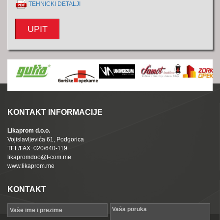
TEHNICKI DETALJI
UPIT
KONTAKT INFORMACIJE
Likaprom d.o.o.
Vojislavljevića 61, Podgorica
TEL/FAX: 020/640-119
likapromdoo@t-com.me
www.likaprom.me
KONTAKT