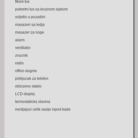
fiksni tus
pokretni tus sa kruznom sipkom
svijetlo u pozadini
masazeri sa ledja
masazer za noge
alarm
ventilator
zvucnik
radio
off/on dugme
prikljucak za telefon
oblozeno staklo
LCD displej
termostaticka slavina
nerdjajuci celik sasije ispod kade