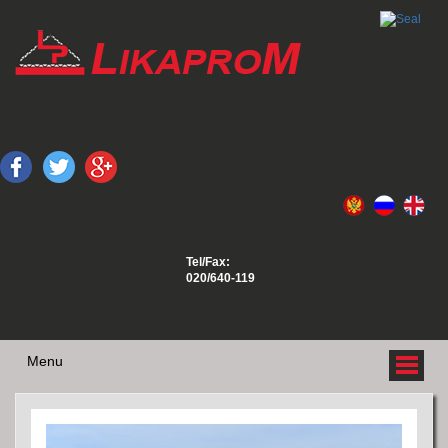
Tel/Fax:
020/640-119
Menu
O NAMA